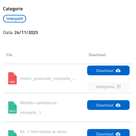
Categorie
Interpelli
Data:
24/11/2025
File
Download
Download
timbro_protocollo_Interpello_chitarra.pades
Anteprima
Modello-candidatura-
Download
interpello_1
All.-1-Informativa-ai-sensi-
Download