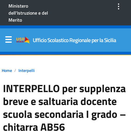
⋮
Ministero
dell'Istruzione e del
Merito
Ufficio Scolastico Regionale per la Sicilia
Home
Interpelli
INTERPELLO per supplenza
breve e saltuaria docente
scuola secondaria I grado –
chitarra AB56