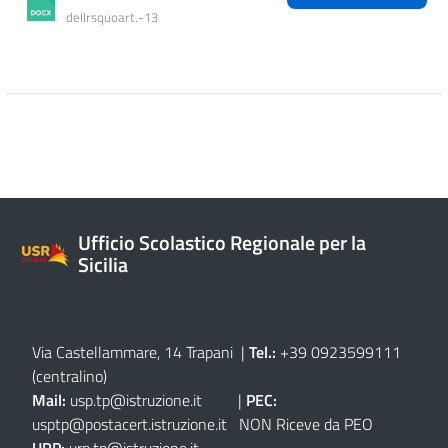
dellrsquoart.-13
Ufficio Scolastico Regionale per la
Sicilia
Via Castellammare, 14 Trapani
|
Tel.:
+39 0923599111
(centralino)
Mail:
usp.tp@istruzione.it
|
PEC:
usptp@postacert.istruzione.it
NON Riceve da PEO
URP:
urp.tp@istruzione.it