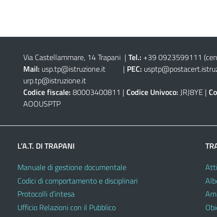
Via Castellammare, 14 Trapani
|
Tel.:
+39 0923599111
(cen
Mail:
usp.tp@istruzione.it
|
PEC:
usptp@postacert.istruz
urp.tp@istruzione.it
Codice fiscale:
80003400811 |
Codice Univoco:
JRJ8YE |
Co
AOOUSPTP
L’A.T. DI TRAPANI
TR
Manuale di gestione documentale
Atti
Codici di comportamento e disciplinari
Alb
Protocolli d’intesa
Amm
Ufficio Relazioni con il Pubblico
Obie