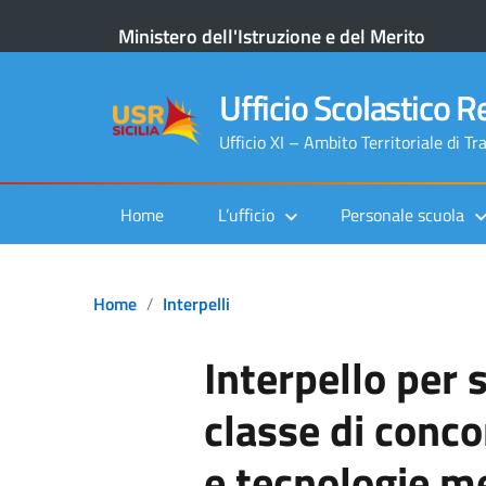
Ministero dell'Istruzione e del Merito
Ufficio Scolastico Re
Ufficio XI – Ambito Territoriale di Tr
Home
L’ufficio
Personale scuola
Home
Interpelli
Interpello per
classe di conc
e tecnologie m