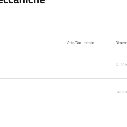
Atto/Documento
Dimens
7
61.29 
54.91 