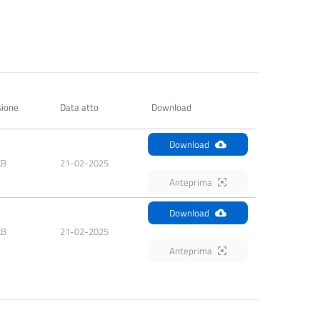
ione
Data atto
Download
Download
KB
21-02-2025
Anteprima
Download
KB
21-02-2025
Anteprima