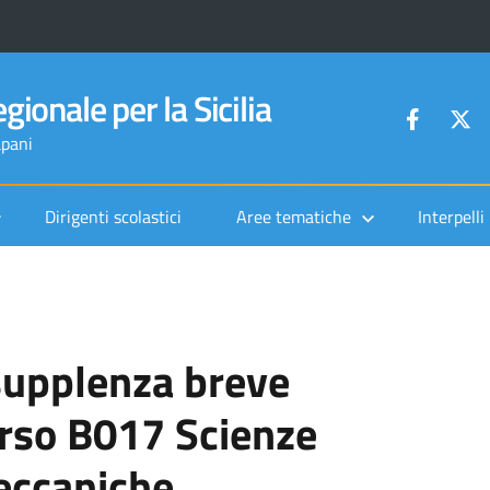
gionale per la Sicilia
apani
Dirigenti scolastici
Aree tematiche
Interpelli
 supplenza breve
orso B017 Scienze
eccaniche