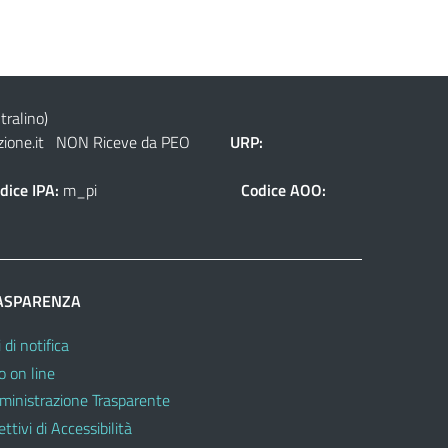
tralino)
ione.it
NON Riceve da PEO
URP:
dice IPA:
m_pi
Codice AOO:
ASPARENZA
 di notifica
o on line
inistrazione Trasparente
ttivi di Accessibilità