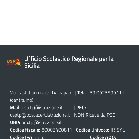
Ufficio Scolastico Regionale per la
Sicilia
Via Castellammare, 14 Trapani
|
Tel.:
+39 0923599111
(centralino)
Mail:
usp.tp@istruzione.it
|
PEC:
usptp@postacert.istruzione.it
NON Riceve da PEO
URP:
urp.tp@istruzione.it
Codice fiscale:
80003400811 |
Codice Univoco:
JRJ8YE |
Codice IPA:
m_pi
Codice AOO: