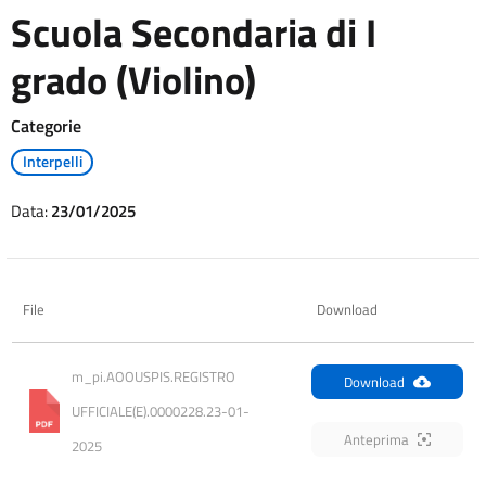
Scuola Secondaria di I
grado (Violino)
Categorie
Interpelli
Data:
23/01/2025
File
Download
m_pi.AOOUSPIS.REGISTRO 
Download
UFFICIALE(E).0000228.23-01-
Anteprima
2025