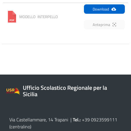
Download
MODELLO  INTERPELLO
Anteprima
Ufficio Scolastico Regionale per la
Sicilia
Via Castellammare, 14 Trapani
|
Tel.:
+39 0923599111
(centralino)