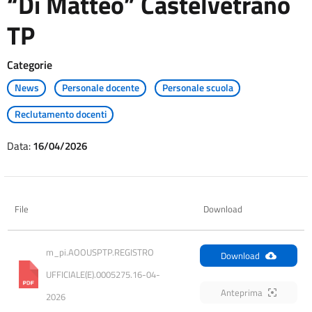
“Di Matteo” Castelvetrano
TP
Categorie
News
Personale docente
Personale scuola
Reclutamento docenti
Data:
16/04/2026
File
Download
m_pi.AOOUSPTP.REGISTRO 
Download
UFFICIALE(E).0005275.16-04-
Anteprima
2026