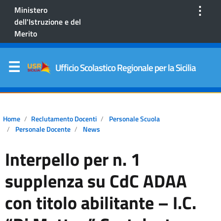
⋮
Ministero
dell'Istruzione e del
Merito
Ufficio Scolastico Regionale per la Sicilia
Home
Reclutamento Docenti
Personale Scuola
Personale Docente
News
Interpello per n. 1
supplenza su CdC ADAA
con titolo abilitante – I.C.