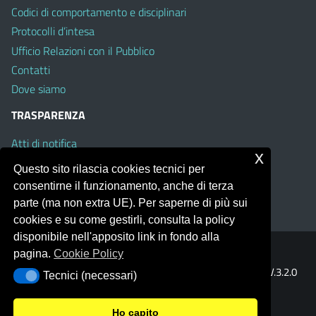
Codici di comportamento e disciplinari
Protocolli d’intesa
Ufficio Relazioni con il Pubblico
Contatti
Dove siamo
TRASPARENZA
Atti di notifica
x
Albo on line
Questo sito rilascia cookies tecnici per
Amministrazione Trasparente
consentirne il funzionamento, anche di terza
Obiettivi di Accessibilità
parte (ma non extra UE). Per saperne di più sui
cookies e su come gestirli, consulta la policy
disponibile nell'apposito link in fondo alla
pagina.
Cookie Policy
Portale realizzato con la piattaforma
Argo Web 4.0
Template Italia configurato sul tema accessibile
EduTheme
V.3.2.0
Tecnici (necessari)
Tecnici (necessari)
(Mizar)
Ho capito