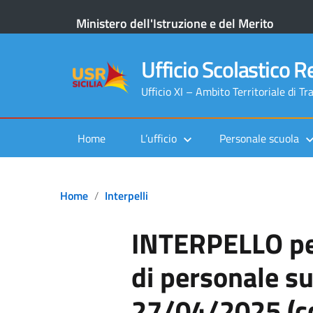
Ministero dell'Istruzione e del Merito
Ufficio Scolastico Re
Ufficio XI – Ambito Territoriale di Tr
Home
L’ufficio
Personale scuola
Home
Interpelli
INTERPELLO per
di personale su
27/04/2025 (c