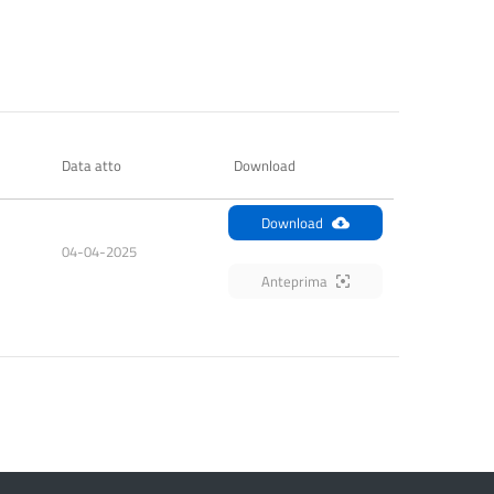
Data atto
Download
Download
04-04-2025
Anteprima