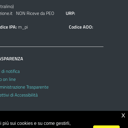
tralino)
ione.it
NON Riceve da PEO
URP:
dice IPA:
m_pi
Codice AOO:
ASPARENZA
 di notifica
o on line
inistrazione Trasparente
ttivi di Accessibilità
x
 più sui cookies e su come gestirli,