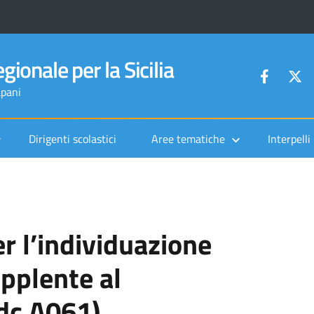
gionale per la Sicilia
apani
Dirigenti scolastici
Aree tematiche
Interpelli
 l’individuazione
pplente al
dc A061)