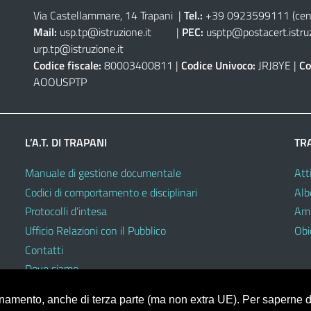
Via Castellammare, 14 Trapani
|
Tel.:
+39 0923599111
(cen
Mail:
usp.tp@istruzione.it
|
PEC:
usptp@postacert.istruz
urp.tp@istruzione.it
Codice fiscale:
80003400811 |
Codice Univoco:
JRJ8YE |
Co
AOOUSPTP
L’A.T. DI TRAPANI
TR
Manuale di gestione documentale
Atti
Codici di comportamento e disciplinari
Alb
Protocolli d’intesa
Amm
Ufficio Relazioni con il Pubblico
Obie
Contatti
Dove siamo
ionamento, anche di terza parte (ma non extra UE). Per saperne di