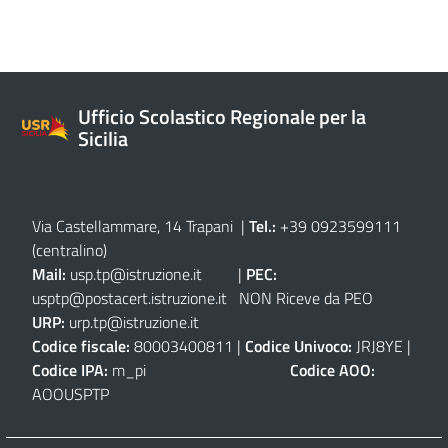
Ufficio Scolastico Regionale per la
Sicilia
Via Castellammare, 14 Trapani
|
Tel.:
+39 0923599111
(centralino)
Mail:
usp.tp@istruzione.it
|
PEC:
usptp@postacert.istruzione.it
NON Riceve da PEO
URP:
urp.tp@istruzione.it
Codice fiscale:
80003400811 |
Codice Univoco:
JRJ8YE |
Codice IPA:
m_pi
Codice AOO:
AOOUSPTP