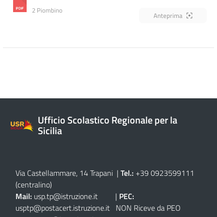
2 Piombino
Anteprima
Ufficio Scolastico Regionale per la
Sicilia
Via Castellammare, 14 Trapani
|
Tel.:
+39 0923599111
(centralino)
Mail:
usp.tp@istruzione.it
|
PEC:
usptp@postacert.istruzione.it
NON Riceve da PEO