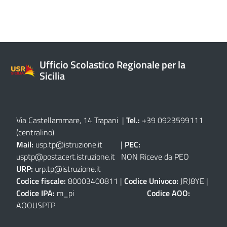
Ufficio Scolastico Regionale per la
Sicilia
Via Castellammare, 14 Trapani
|
Tel.:
+39 0923599111
(centralino)
Mail:
usp.tp@istruzione.it
|
PEC:
usptp@postacert.istruzione.it
NON Riceve da PEO
URP:
urp.tp@istruzione.it
Codice fiscale:
80003400811 |
Codice Univoco:
JRJ8YE |
Codice IPA:
m_pi
Codice AOO:
AOOUSPTP