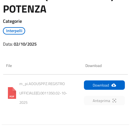
POTENZA
Categorie
Interpelli
Data:
02/10/2025
File
Download
m_pi.AOOUSPPZ.REGISTRO 
Download
UFFICIALE(E).0011350.02-10-
Anteprima
2025