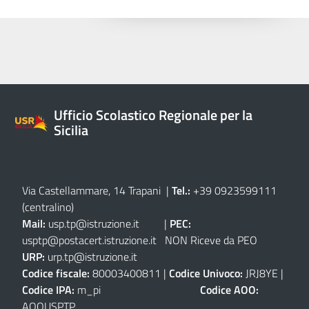
Ufficio Scolastico Regionale per la
Sicilia
Via Castellammare, 14 Trapani
|
Tel.:
+39 0923599111
(centralino)
Mail:
usp.tp@istruzione.it
|
PEC:
usptp@postacert.istruzione.it
NON Riceve da PEO
URP:
urp.tp@istruzione.it
Codice fiscale:
80003400811 |
Codice Univoco:
JRJ8YE |
Codice IPA:
m_pi
Codice AOO:
AOOUSPTP