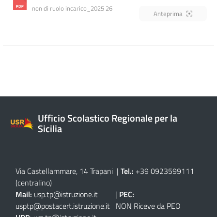
non di ruolo incarico_2025 26
Anteprima
Ufficio Scolastico Regionale per la
Sicilia
Via Castellammare, 14 Trapani
|
Tel.:
+39 0923599111
(centralino)
Mail:
usp.tp@istruzione.it
|
PEC:
usptp@postacert.istruzione.it
NON Riceve da PEO