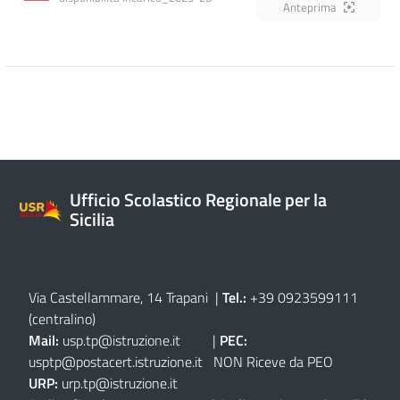
Anteprima
Ufficio Scolastico Regionale per la
Sicilia
Via Castellammare, 14 Trapani
|
Tel.:
+39 0923599111
(centralino)
Mail:
usp.tp@istruzione.it
|
PEC:
usptp@postacert.istruzione.it
NON Riceve da PEO
URP:
urp.tp@istruzione.it