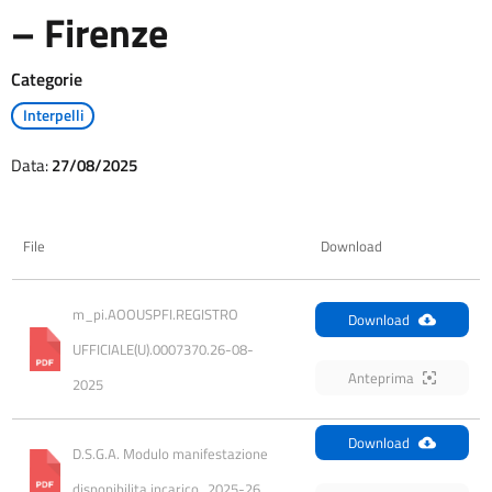
– Firenze
Categorie
Interpelli
Data:
27/08/2025
File
Download
m_pi.AOOUSPFI.REGISTRO 
Download
UFFICIALE(U).0007370.26-08-
Anteprima
2025
Download
D.S.G.A. Modulo manifestazione 
disponibilita incarico_2025-26