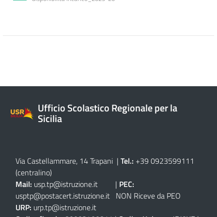
Ufficio Scolastico Regionale per la
Sicilia
Via Castellammare, 14 Trapani
|
Tel.:
+39 0923599111
(centralino)
Mail:
usp.tp@istruzione.it
|
PEC:
usptp@postacert.istruzione.it
NON Riceve da PEO
URP:
urp.tp@istruzione.it