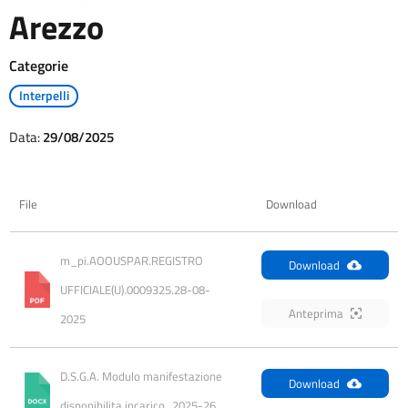
Arezzo
Categorie
Interpelli
Data:
29/08/2025
File
Download
m_pi.AOOUSPAR.REGISTRO 
Download
UFFICIALE(U).0009325.28-08-
Anteprima
2025
D.S.G.A. Modulo manifestazione 
Download
disponibilita incarico_2025-26