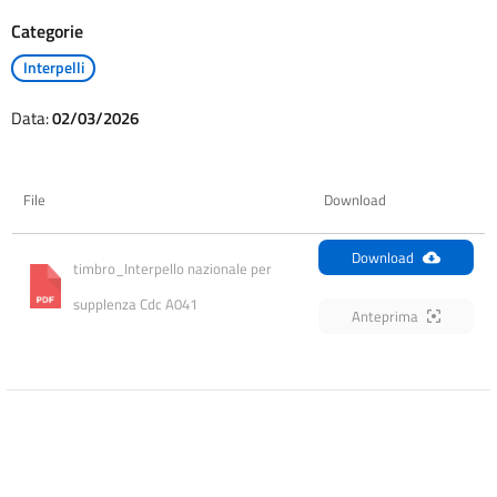
Categorie
Interpelli
Data:
02/03/2026
File
Download
Download
timbro_Interpello nazionale per 
supplenza Cdc A041
Anteprima