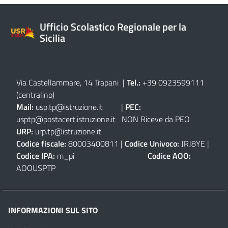
Ufficio Scolastico Regionale per la
Sicilia
Via Castellammare, 14 Trapani
|
Tel.:
+39 0923599111
(centralino)
Mail:
usp.tp@istruzione.it
|
PEC:
usptp@postacert.istruzione.it
NON Riceve da PEO
URP:
urp.tp@istruzione.it
Codice fiscale:
80003400811 |
Codice Univoco:
JRJ8YE |
Codice IPA:
m_pi
Codice AOO:
AOOUSPTP
INFORMAZIONI SUL SITO