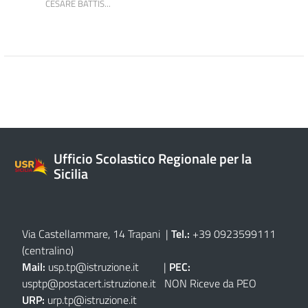
CESARE BATTIS...
Ufficio Scolastico Regionale per la
Sicilia
Via Castellammare, 14 Trapani
|
Tel.:
+39 0923599111
(centralino)
Mail:
usp.tp@istruzione.it
|
PEC:
usptp@postacert.istruzione.it
NON Riceve da PEO
URP:
urp.tp@istruzione.it