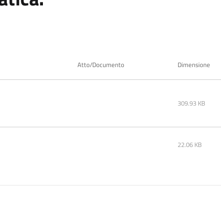
Atto/Documento
Dimensione
309.93 KB
22.06 KB