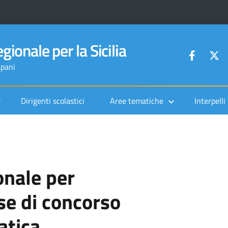
gionale per la Sicilia
apani
Dirigenti scolastici
Aree tematiche
Interpelli
onale per
se di concorso
tica.