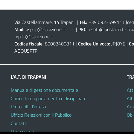
Via Castellammare, 14 Trapani
|
Tel.:
+39 0923599111
(cen
Mail:
usp.tp@istruzione.it
|
PEC:
usptp@postacert.istruz
urp.tp@istruzione.it
Codice fiscale:
80003400811 |
Codice Univoco:
JRJ8YE |
Co
AOOUSPTP
L’A.T. DI TRAPANI
TR
Manuale di gestione documentale
Atti
Codici di comportamento e disciplinari
Alb
Protocolli d’intesa
Amm
Ufficio Relazioni con il Pubblico
Obie
Contatti
Dove siamo