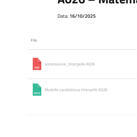
Data:
16/10/2025
File
annotazione_Interpello A026
Modello candidatura interpello A026