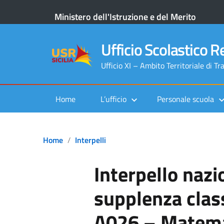
Ministero dell'Istruzione e del Merito
Ufficio Scolastico Re
Ufficio XI – Ambito Territoriale di Tr
Home
L’ufficio
Personale scuola
Home
Interpelli
Interpello nazi
supplenza clas
A026 – Matema