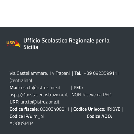
Ufficio Scolastico Regionale per la
Sicilia
Via Castellammare, 14 Trapani
|
Tel.:
+39 0923599111
(centralino)
Mail:
usp.tp@istruzione.it
|
PEC:
usptp@postacert.istruzione.it
NON Riceve da PEO
URP:
urp.tp@istruzione.it
Codice fiscale:
80003400811 |
Codice Univoco:
JRJ8YE |
Codice IPA:
m_pi
Codice AOO:
AOOUSPTP