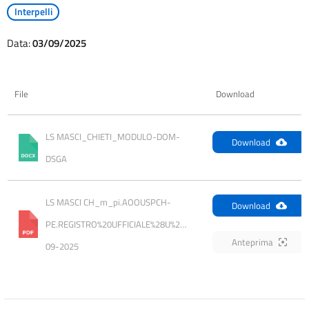
Interpelli
Data:
03/09/2025
File
Download
LS MASCI_CHIETI_MODULO-DOM-
Download
DSGA
LS MASCI CH_m_pi.AOOUSPCH-
Download
PE.REGISTRO%20UFFICIALE%28U%29.0022658.02-
Anteprima
09-2025