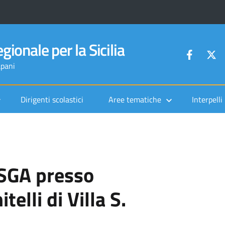
gionale per la Sicilia
apani
Dirigenti scolastici
Aree tematiche
Interpelli
SGA presso
elli di Villa S.