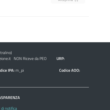
tralino)
ione.it
NON Riceve da PEO
URP:
dice IPA:
m_pi
Codice AOO:
ASPARENZA
 di notifica