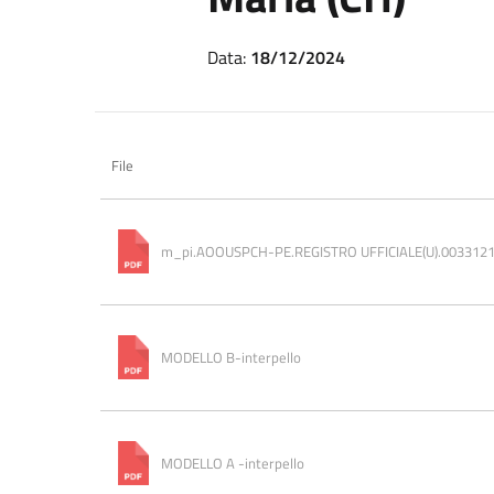
Data:
18/12/2024
File
m_pi.AOOUSPCH-PE.REGISTRO UFFICIALE(U).0033121
MODELLO B-interpello
MODELLO A -interpello