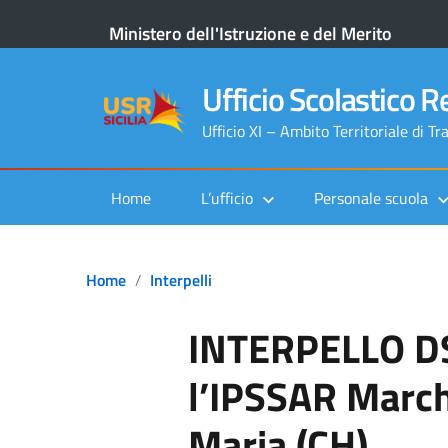
Ministero dell'Istruzione e del Merito
Ufficio Scolastico Re
Ufficio XI – Ambito Territoriale di Tr
Home
L’ufficio
Personale scuola
Home
Interpelli
INTERPELLO D
l’IPSSAR Marchit
Maria (CH)