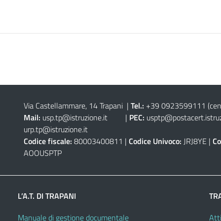
Via Castellammare, 14 Trapani
|
Tel.:
+39 0923599111
(cen
Mail:
usp.tp@istruzione.it
|
PEC:
usptp@postacert.istruz
urp.tp@istruzione.it
Codice fiscale:
80003400811 |
Codice Univoco:
JRJ8YE |
Co
AOOUSPTP
L’A.T. DI TRAPANI
TR
Manuale di gestione documentale
Atti