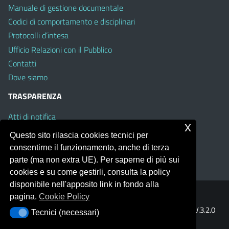
Manuale di gestione documentale
Codici di comportamento e disciplinari
Protocolli d’intesa
Ufficio Relazioni con il Pubblico
Contatti
Dove siamo
TRASPARENZA
Atti di notifica
x
Albo on line
Questo sito rilascia cookies tecnici per
Amministrazione Trasparente
consentirne il funzionamento, anche di terza
Obiettivi di Accessibilità
parte (ma non extra UE). Per saperne di più sui
cookies e su come gestirli, consulta la policy
disponibile nell'apposito link in fondo alla
pagina.
Cookie Policy
Portale realizzato con la piattaforma
Argo Web 4.0
Template Italia configurato sul tema accessibile
EduTheme
V.3.2.0
Tecnici (necessari)
Tecnici (necessari)
(Mizar)