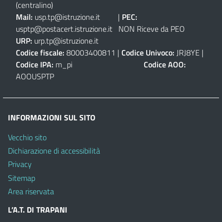
(centralino)
Mail:
usp.tp@istruzione.it
|
PEC:
usptp@postacert.istruzione.it
NON Riceve da PEO
URP:
urp.tp@istruzione.it
Codice fiscale:
80003400811 |
Codice Univoco:
JRJ8YE |
Codice IPA:
m_pi
Codice AOO:
AOOUSPTP
INFORMAZIONI SUL SITO
Vecchio sito
Dichiarazione di accessibilità
Privacy
Sitemap
Area riservata
L’A.T. DI TRAPANI