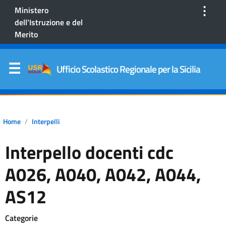
⋮
Ministero
dell'Istruzione e del
Merito
Ufficio Scolastico Regionale per la Sicilia
Home
Interpelli
Interpello docenti cdc
A026, A040, A042, A044,
AS12
Categorie