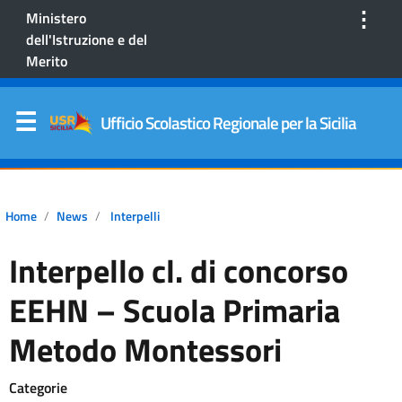
⋮
Ministero
dell'Istruzione e del
Merito
Ufficio Scolastico Regionale per la Sicilia
Home
News
Interpelli
Interpello cl. di concorso
EEHN – Scuola Primaria
Metodo Montessori
Categorie