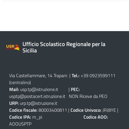
Ufficio Scolastico Regionale per la
Sicilia
Via Castellammare, 14 Trapani
|
Tel.:
+39 0923599111
(centralino)
Mail:
usp.tp@istruzione.it
|
PEC:
usptp@postacert.istruzione.it
NON Riceve da PEO
URP:
urp.tp@istruzione.it
Codice fiscale:
80003400811 |
Codice Univoco:
JRJ8YE |
Codice IPA:
m_pi
Codice AOO:
AOOUSPTP