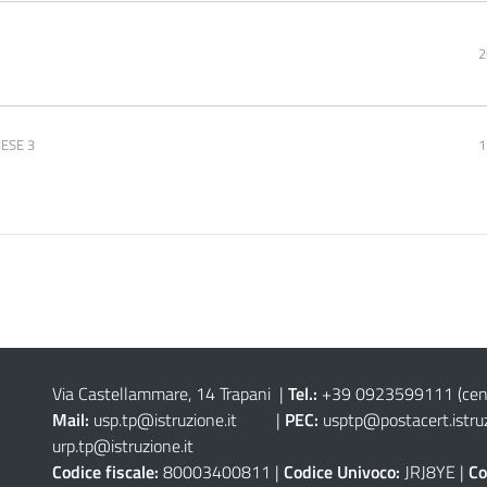
2
IESE 3
1
Via Castellammare, 14 Trapani
|
Tel.:
+39 0923599111
(cen
Mail:
usp.tp@istruzione.it
|
PEC:
usptp@postacert.istruz
urp.tp@istruzione.it
Codice fiscale:
80003400811 |
Codice Univoco:
JRJ8YE |
Co