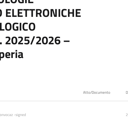
D ELETTRONICHE
LOGICO
. 2025/2026 –
peria
Atto/Documento
D
convocaz -signed
2