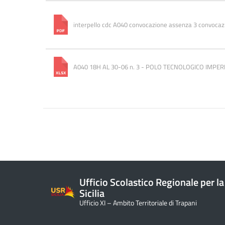
interpello cdc A040 convocazione assenza 3 convocaz
A040 18H AL 30-06 n. 3 - POLO TECNOLOGICO IMPER
Ufficio Scolastico Regionale per la
Sicilia
Ufficio XI – Ambito Territoriale di Trapani