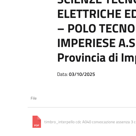
ELETTRICHE E
– POLO TECNO
IMPERIESE A.S
Provincia di Im
Data:
03/10/2025
File
timbro_interpello cdc A040 convocazione assenza 3 