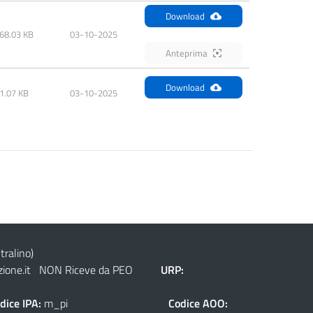
Download
68.03 KB
03-10-2025
Anteprima
Download
1.07 KB
03-10-2025
tralino)
ione.it
NON Riceve da PEO
URP:
dice IPA:
m_pi
Codice AOO: