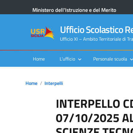
Ministero dell'Istruzione e del Merito
Ufficio Scolastico Re
Ufficio XI – Ambito Territoriale di Tr
Home
L’ufficio
Personale scuola
Home
Interpelli
INTERPELLO C
07/10/2025 A
SCIENZE TECN