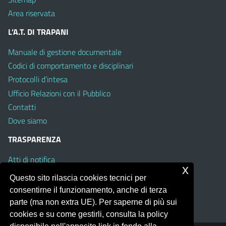
Area riservata
L’A.T. DI TRAPANI
Manuale di gestione documentale
Codici di comportamento e disciplinari
Protocolli d’intesa
Ufficio Relazioni con il Pubblico
Contatti
Dove siamo
TRASPARENZA
Atti di notifica
x
Albo on line
Questo sito rilascia cookies tecnici per
Amministrazione Trasparente
consentirne il funzionamento, anche di terza
Obiettivi di Accessibilità
parte (ma non extra UE). Per saperne di più sui
cookies e su come gestirli, consulta la policy