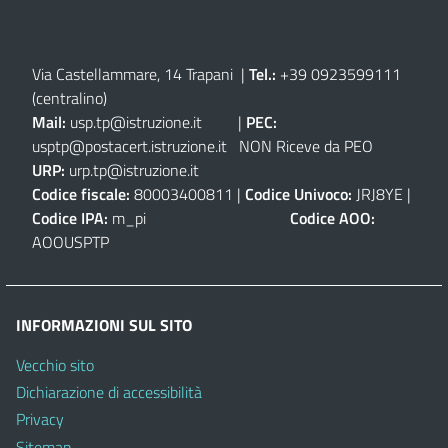
Via Castellammare, 14 Trapani
|
Tel.:
+39 0923599111
(centralino)
Mail:
usp.tp@istruzione.it
|
PEC:
usptp@postacert.istruzione.it
NON Riceve da PEO
URP:
urp.tp@istruzione.it
Codice fiscale:
80003400811 |
Codice Univoco:
JRJ8YE |
Codice IPA:
m_pi
Codice AOO:
AOOUSPTP
INFORMAZIONI SUL SITO
Vecchio sito
Dichiarazione di accessibilità
Privacy
Sitemap