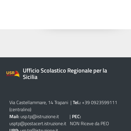
Ufficio Scolastico Regionale per la
Sicilia
Via Castellammare, 14 Trapani
|
Tel.:
+39 0923599111
(centralino)
Mail:
usp.tp@istruzione.it
|
PEC:
usptp@postacert.istruzione.it
NON Riceve da PEO
URP:
urp.tp@istruzione.it