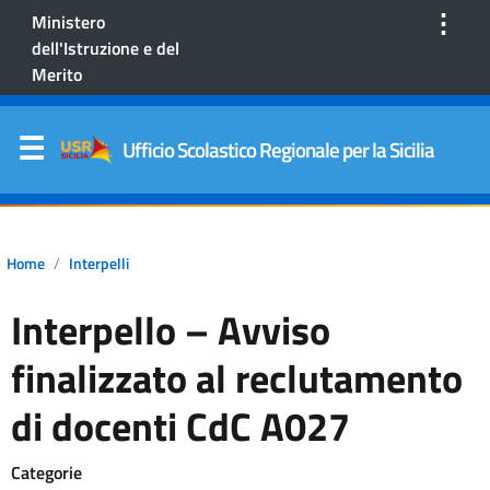
⋮
Ministero
dell'Istruzione e del
Merito
Ufficio Scolastico Regionale per la Sicilia
Home
Interpelli
Interpello – Avviso
finalizzato al reclutamento
di docenti CdC A027
Categorie