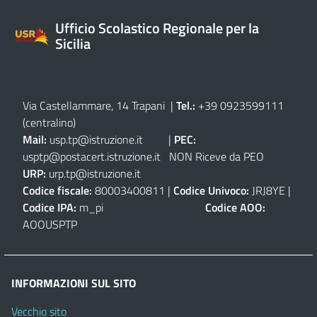
Ufficio Scolastico Regionale per la
Sicilia
Via Castellammare, 14 Trapani
|
Tel.:
+39 0923599111
(centralino)
Mail:
usp.tp@istruzione.it
|
PEC:
usptp@postacert.istruzione.it
NON Riceve da PEO
URP:
urp.tp@istruzione.it
Codice fiscale:
80003400811 |
Codice Univoco:
JRJ8YE |
Codice IPA:
m_pi
Codice AOO:
AOOUSPTP
INFORMAZIONI SUL SITO
Vecchio sito