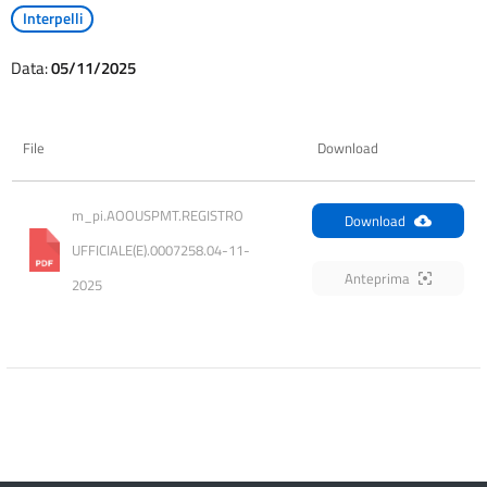
Interpelli
Data:
05/11/2025
File
Download
m_pi.AOOUSPMT.REGISTRO 
Download
UFFICIALE(E).0007258.04-11-
Anteprima
2025