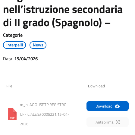
nell’istruzione secondaria
di II grado (Spagnolo) –
Categorie
Interpelli
News
Data:
15/04/2026
File
Download
m_pi.AOOUSPTP.REGISTRO 
Download
UFFICIALE(E).0005221.15-04-
Anteprima
2026