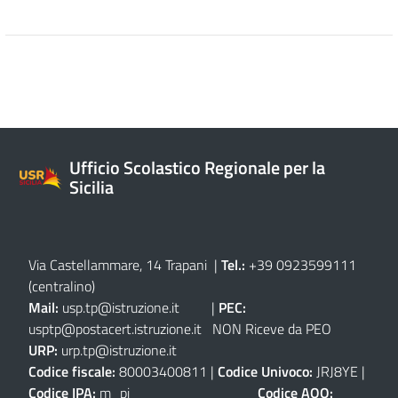
Ufficio Scolastico Regionale per la
Sicilia
Via Castellammare, 14 Trapani
|
Tel.:
+39 0923599111
(centralino)
Mail:
usp.tp@istruzione.it
|
PEC:
usptp@postacert.istruzione.it
NON Riceve da PEO
URP:
urp.tp@istruzione.it
Codice fiscale:
80003400811 |
Codice Univoco:
JRJ8YE |
Codice IPA:
m_pi
Codice AOO: