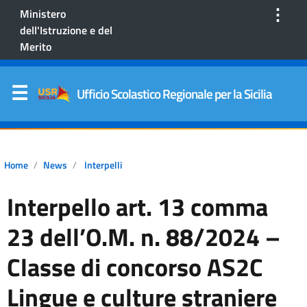
⋮
Ministero
dell'Istruzione e del
Merito
Ufficio Scolastico Regionale per la Sicilia
Home
News
Interpelli
Interpello art. 13 comma
23 dell’O.M. n. 88/2024 –
Classe di concorso AS2C
Lingue e culture straniere