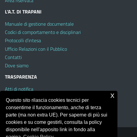
Area riservata
L’A.T. DI TRAPANI
Manuale di gestione documentale
Codici di comportamento e disciplinari
Protocolli d’intesa
Ufficio Relazioni con il Pubblico
Contatti
Dove siamo
TRASPARENZA
Atti di notifica
x
Albo on line
Questo sito rilascia cookies tecnici per
Amministrazione Trasparente
consentirne il funzionamento, anche di terza
Obiettivi di Accessibilità
parte (ma non extra UE). Per saperne di più sui
cookies e su come gestirli, consulta la policy
disponibile nell'apposito link in fondo alla
pagina.
Cookie Policy