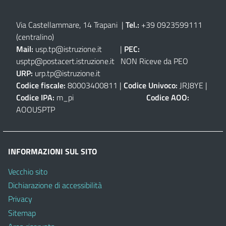
Via Castellammare, 14 Trapani
|
Tel.:
+39 0923599111
(centralino)
Mail:
usp.tp@istruzione.it
|
PEC:
usptp@postacert.istruzione.it
NON Riceve da PEO
URP:
urp.tp@istruzione.it
Codice fiscale:
80003400811 |
Codice Univoco:
JRJ8YE |
Codice IPA:
m_pi
Codice AOO:
AOOUSPTP
INFORMAZIONI SUL SITO
Vecchio sito
Dichiarazione di accessibilità
Privacy
Sitemap