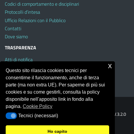
Codici di comportamento e disciplinari
Protocolli d’intesa
Ufficio Relazioni con il Pubblico
Contatti
Dove siamo
TRASPARENZA
Atti di notifica
x
Albo on line
Questo sito rilascia cookies tecnici per
Amministrazione Trasparente
consentirne il funzionamento, anche di terza
Obiettivi di Accessibilità
parte (ma non extra UE). Per saperne di più sui
cookies e su come gestirli, consulta la policy
disponibile nell'apposito link in fondo alla
pagina.
Cookie Policy
Portale realizzato con la piattaforma
Argo Web 4.0
Template Italia configurato sul tema accessibile
EduTheme
V.3.2.0
Tecnici (necessari)
Tecnici (necessari)
(Mizar)
Ho capito