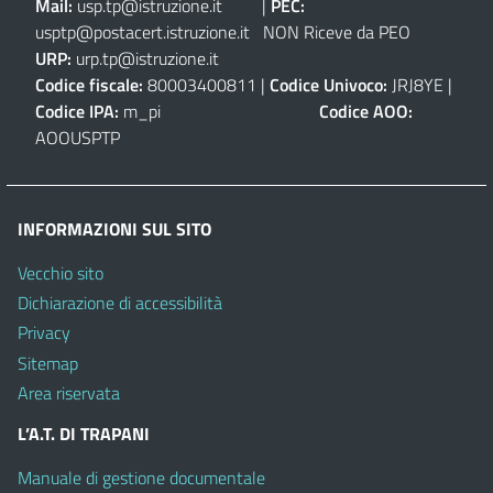
Mail:
usp.tp@istruzione.it
|
PEC:
usptp@postacert.istruzione.it
NON Riceve da PEO
URP:
urp.tp@istruzione.it
Codice fiscale:
80003400811 |
Codice Univoco:
JRJ8YE |
Codice IPA:
m_pi
Codice AOO:
AOOUSPTP
INFORMAZIONI SUL SITO
Vecchio sito
Dichiarazione di accessibilità
Privacy
Sitemap
Area riservata
L’A.T. DI TRAPANI
Manuale di gestione documentale