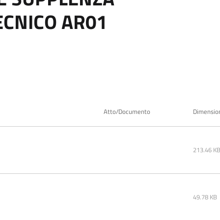
ECNICO AR01
Atto/Documento
Dimensio
213.46 K
49.78 KB