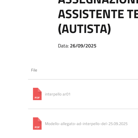
ASSISTENTE T
(AUTISTA)
Data:
26/09/2025
File
interpello ar01
Modello-allegato-ad-interpello-del-25.09.2025