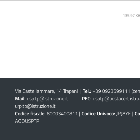
135.97 K
Via Castellammare, 14 Trapani
|
Tel.:
+39 0923599111
(cen
Mail:
usp.tp@istruzione.it
|
PEC:
usptp@postacert.istruz
urp.tp@istruzione.it
Codice fiscale:
80003400811 |
Codice Univoco:
JRJ8YE |
Co
AOOUSPTP