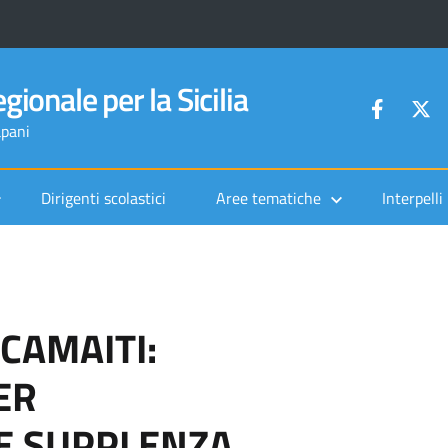
gionale per la Sicilia
apani
Dirigenti scolastici
Aree tematiche
Interpelli
-CAMAITI:
ER
E SUPPLENZA