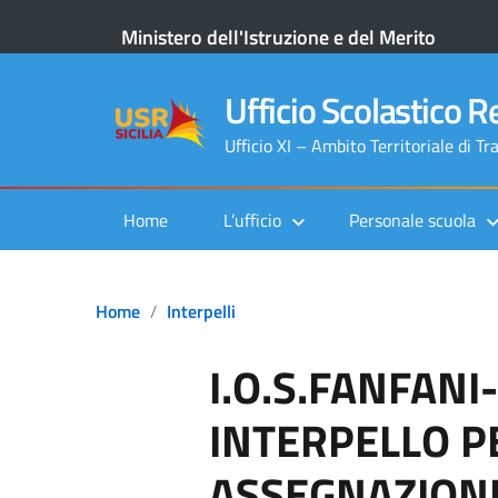
Ministero dell'Istruzione e del Merito
Ufficio Scolastico Re
Ufficio XI – Ambito Territoriale di Tr
Home
L’ufficio
Personale scuola
Home
Interpelli
I.O.S.FANFANI
INTERPELLO P
ASSEGNAZION