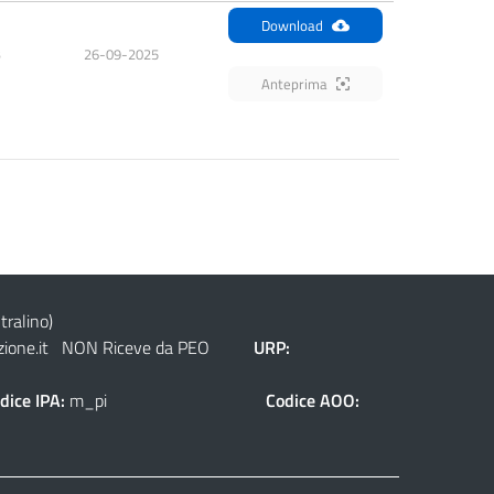
Download
B
26-09-2025
Anteprima
tralino)
ione.it
NON Riceve da PEO
URP:
dice IPA:
m_pi
Codice AOO: