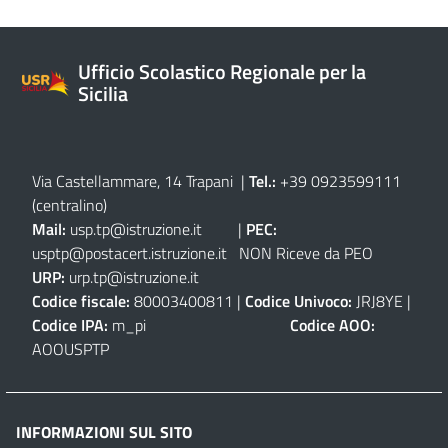
Ufficio Scolastico Regionale per la
Sicilia
Via Castellammare, 14 Trapani
|
Tel.:
+39 0923599111
(centralino)
Mail:
usp.tp@istruzione.it
|
PEC:
usptp@postacert.istruzione.it
NON Riceve da PEO
URP:
urp.tp@istruzione.it
Codice fiscale:
80003400811 |
Codice Univoco:
JRJ8YE |
Codice IPA:
m_pi
Codice AOO:
AOOUSPTP
INFORMAZIONI SUL SITO