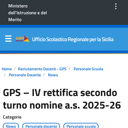
⋮
Ministero
dell'Istruzione e del
Merito
Ufficio Scolastico Regionale per la Sicilia
Home
Reclutamento Docenti - GPS
Personale Scuola
Personale Docente
News
GPS – IV rettifica secondo
turno nomine a.s. 2025-26
Categorie
News
Personale docente
Personale scuola