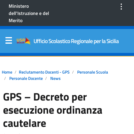
⋮
Ministero
dell'Istruzione e del
Merito
Ufficio Scolastico Regionale per la Sicilia
Home
Reclutamento Docenti - GPS
Personale Scuola
Personale Docente
News
GPS – Decreto per
esecuzione ordinanza
cautelare