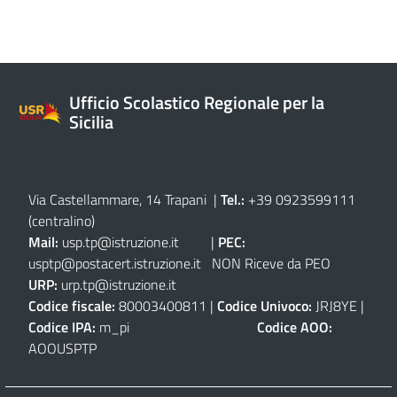
Ufficio Scolastico Regionale per la
Sicilia
Via Castellammare, 14 Trapani
|
Tel.:
+39 0923599111
(centralino)
Mail:
usp.tp@istruzione.it
|
PEC:
usptp@postacert.istruzione.it
NON Riceve da PEO
URP:
urp.tp@istruzione.it
Codice fiscale:
80003400811 |
Codice Univoco:
JRJ8YE |
Codice IPA:
m_pi
Codice AOO:
AOOUSPTP