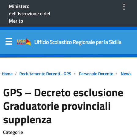
⋮
Ministero
dell'Istruzione e del
Merito
Ufficio Scolastico Regionale per la Sicilia
Home
Reclutamento Docenti - GPS
Personale Docente
News
GPS – Decreto esclusione
Graduatorie provinciali
supplenza
Categorie