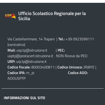
Ufficio Scolastico Regionale per la
Sicilia
Via Castellammare, 14 Trapani
|
Tel.:
+39 0923599111
(centralino)
Mail:
usp.tp@istruzione.it
|
PEC:
usptp@postacert.istruzione.it
NON Riceve da PEO
URP:
urp.tp@istruzione.it
Codice fiscale:
80003400811 |
Codice Univoco:
JRJ8YE |
Codice IPA:
m_pi
Codice AOO:
AOOUSPTP
INFORMAZIONI SUL SITO