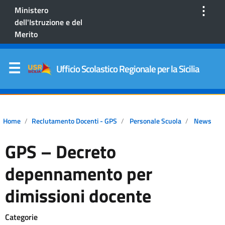
⋮
Ministero
dell'Istruzione e del
Merito
Ufficio Scolastico Regionale per la Sicilia
Home
Reclutamento Docenti - GPS
Personale Scuola
News
GPS – Decreto
depennamento per
dimissioni docente
Categorie