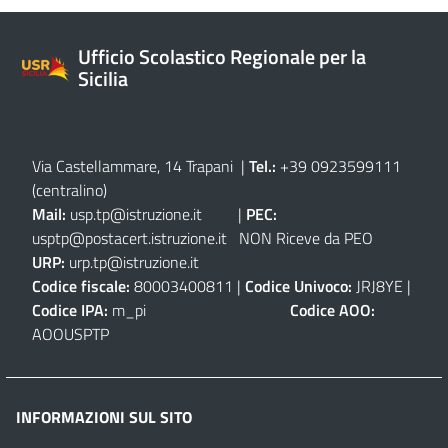
Ufficio Scolastico Regionale per la
Sicilia
Via Castellammare, 14 Trapani
|
Tel.:
+39 0923599111
(centralino)
Mail:
usp.tp@istruzione.it
|
PEC:
usptp@postacert.istruzione.it
NON Riceve da PEO
URP:
urp.tp@istruzione.it
Codice fiscale:
80003400811 |
Codice Univoco:
JRJ8YE |
Codice IPA:
m_pi
Codice AOO:
AOOUSPTP
INFORMAZIONI SUL SITO