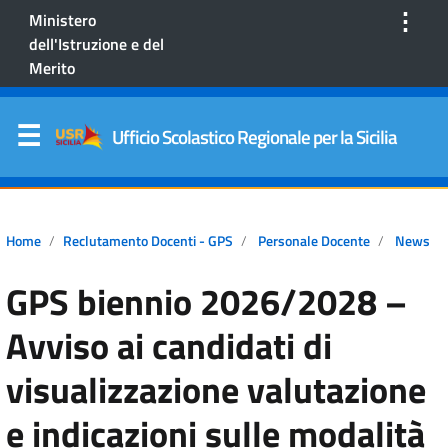
⋮
Ministero
dell'Istruzione e del
Merito
Ufficio Scolastico Regionale per la Sicilia
Home
Reclutamento Docenti - GPS
Personale Docente
News
GPS biennio 2026/2028 –
Avviso ai candidati di
visualizzazione valutazione
e indicazioni sulle modalità