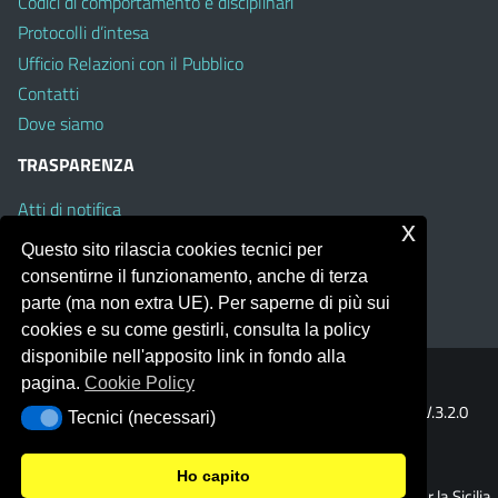
Codici di comportamento e disciplinari
Protocolli d’intesa
Ufficio Relazioni con il Pubblico
Contatti
Dove siamo
TRASPARENZA
Atti di notifica
x
Albo on line
Questo sito rilascia cookies tecnici per
Amministrazione Trasparente
consentirne il funzionamento, anche di terza
Obiettivi di Accessibilità
parte (ma non extra UE). Per saperne di più sui
cookies e su come gestirli, consulta la policy
disponibile nell'apposito link in fondo alla
pagina.
Cookie Policy
Portale realizzato con la piattaforma
Argo Web 4.0
Template Italia configurato sul tema accessibile
EduTheme
V.3.2.0
Tecnici (necessari)
Tecnici (necessari)
(Mizar)
Ho capito
© 2026 Ufficio Scolastico Regionale per la Sicilia