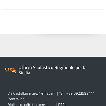
Ufficio Scolastico Regionale per la
Sicilia
Via Castellammare, 14 Trapani
|
Tel.:
+39 0923599111
(centralino)
Mail:
usp.tp@istruzione.it
|
PEC: