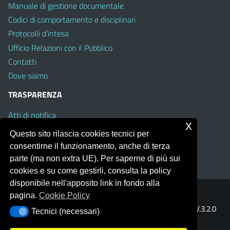
Manuale di gestione documentale
Codici di comportamento e disciplinari
Protocolli d’intesa
Ufficio Relazioni con il Pubblico
Contatti
Dove siamo
TRASPARENZA
Atti di notifica
x
Albo on line
Questo sito rilascia cookies tecnici per
Amministrazione Trasparente
consentirne il funzionamento, anche di terza
Obiettivi di Accessibilità
parte (ma non extra UE). Per saperne di più sui
cookies e su come gestirli, consulta la policy
disponibile nell'apposito link in fondo alla
pagina.
Cookie Policy
Portale realizzato con la piattaforma
Argo Web 4.0
Template Italia configurato sul tema accessibile
EduTheme
V.3.2.0
Tecnici (necessari)
Tecnici (necessari)
(Mizar)