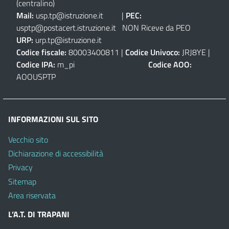
(centralino)
Mail:
usp.tp@istruzione.it
|
PEC:
usptp@postacert.istruzione.it
NON Riceve da PEO
URP:
urp.tp@istruzione.it
Codice fiscale:
80003400811 |
Codice Univoco:
JRJ8YE |
Codice IPA:
m_pi
Codice AOO:
AOOUSPTP
INFORMAZIONI SUL SITO
Vecchio sito
Dichiarazione di accessibilità
Privacy
Sitemap
Area riservata
L’A.T. DI TRAPANI