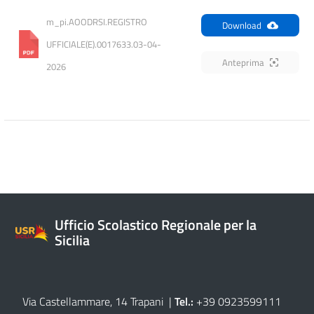
m_pi.AOODRSI.REGISTRO 
Download
UFFICIALE(E).0017633.03-04-
Anteprima
2026
Ufficio Scolastico Regionale per la
Sicilia
Via Castellammare, 14 Trapani
|
Tel.:
+39 0923599111