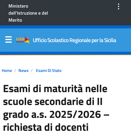
⋮
Ministero
dell'Istruzione e del
Merito
Ufficio Scolastico Regionale per la Sicilia
Home
News
Esami Di Stato
Esami di maturità nelle
scuole secondarie di II
grado a.s. 2025/2026 –
richiesta di docenti