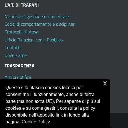
L’A.T. DI TRAPANI
Manuale di gestione documentale
Codici di comportamento e disciplinari
Protocolli d’intesa
Ufficio Relazioni con il Pubblico
Contatti
Dove siamo
TRASPARENZA
Atti di notifica
x
Albo on line
Questo sito rilascia cookies tecnici per
Amministrazione Trasparente
consentirne il funzionamento, anche di terza
Obiettivi di Accessibilità
parte (ma non extra UE). Per saperne di più sui
cookies e su come gestirli, consulta la policy
disponibile nell'apposito link in fondo alla
pagina.
Cookie Policy
Portale realizzato con la piattaforma
Argo Web 4.0