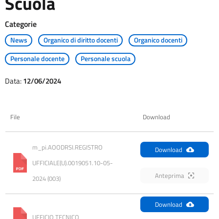
Scuola
Categorie
News
Organico di diritto docenti
Organico docenti
Personale docente
Personale scuola
Data:
12/06/2024
File
Download
m_pi.AOODRSI.REGISTRO 
Download
UFFICIALE(U).0019051.10-05-
Anteprima
2024 (003)
Download
UFFICIO TECNICO