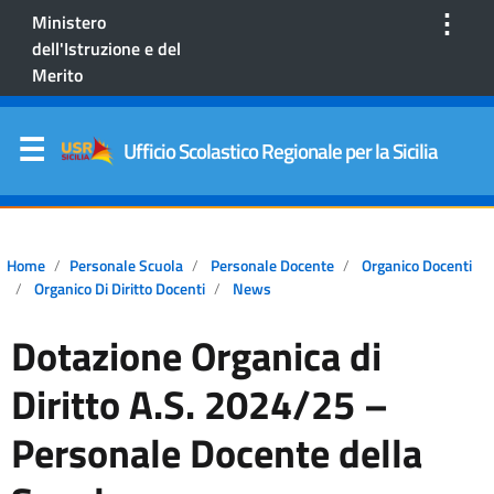
⋮
Ministero
dell'Istruzione e del
Merito
Ufficio Scolastico Regionale per la Sicilia
Home
Personale Scuola
Personale Docente
Organico Docenti
Organico Di Diritto Docenti
News
Dotazione Organica di
Diritto A.S. 2024/25 –
Personale Docente della