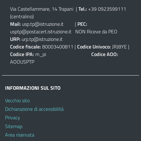
Via Castellammare, 14 Trapani
|
Tel.:
+39 0923599111
(centralino)
Mail:
usp.tp@istruzione.it
|
PEC:
usptp@postacert.istruzione.it
NON Riceve da PEO
URP:
urp.tp@istruzione.it
Codice fiscale:
80003400811 |
Codice Univoco:
JRJ8YE |
Codice IPA:
m_pi
Codice AOO:
AOOUSPTP
INFORMAZIONI SUL SITO
Vecchio sito
Dichiarazione di accessibilità
Privacy
Sitemap
Area riservata