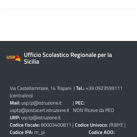
Ufficio Scolastico Regionale per la
Sicilia
Via Castellammare, 14 Trapani
|
Tel.:
+39 0923599111
(centralino)
Mail:
usp.tp@istruzione.it
|
PEC:
usptp@postacert.istruzione.it
NON Riceve da PEO
URP:
urp.tp@istruzione.it
Codice fiscale:
80003400811 |
Codice Univoco:
JRJ8YE |
Codice IPA:
m_pi
Codice AOO: