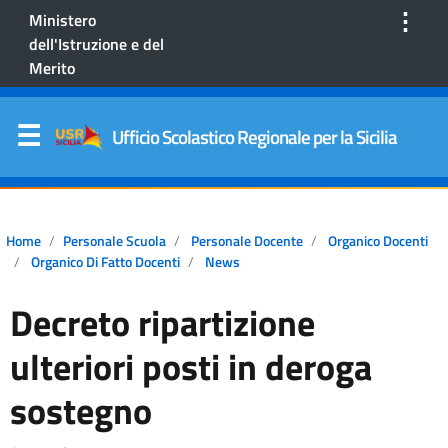
⋮
Ministero
dell'Istruzione e del
Merito
Ufficio Scolastico Regionale per la Sicilia
Home
Personale Scuola
Personale Docente
Organico Docenti
Organico Di Fatto Docenti
News
Decreto ripartizione
ulteriori posti in deroga
sostegno