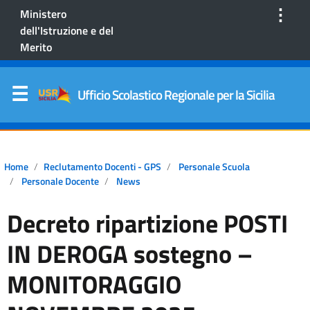
⋮
Ministero
dell'Istruzione e del
Merito
Ufficio Scolastico Regionale per la Sicilia
Home
Reclutamento Docenti - GPS
Personale Scuola
Personale Docente
News
Decreto ripartizione POSTI
IN DEROGA sostegno –
MONITORAGGIO