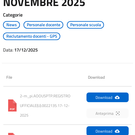
NOVEMBRE 2025
Categorie
News
Personale docente
Personale scuola
Reclutamento docenti - GPS
Data:
17/12/2025
File
Download
2-m_pi.AOOUSPTP.REGISTRO 
Download
UFFICIALE(U).0022135.17-12-
Anteprima
2025
Download