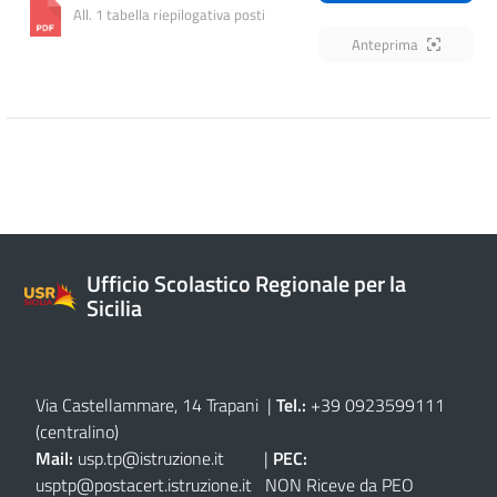
All. 1 tabella riepilogativa posti
Anteprima
Ufficio Scolastico Regionale per la
Sicilia
Via Castellammare, 14 Trapani
|
Tel.:
+39 0923599111
(centralino)
Mail:
usp.tp@istruzione.it
|
PEC:
usptp@postacert.istruzione.it
NON Riceve da PEO