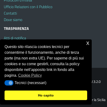
Protocolli d’intesa
Ufficio Relazioni con il Pubblico
Contatti
Dove siamo
TRASPARENZA
Atti di notifica
x
Albo on line
Questo sito rilascia cookies tecnici per
Amministrazione Trasparente
consentirne il funzionamento, anche di terza
Obiettivi di Accessibilità
parte (ma non extra UE). Per saperne di più sui
cookies e su come gestirli, consulta la policy
disponibile nell'apposito link in fondo alla
pagina.
Cookie Policy
Portale realizzato con la piattaforma
Argo Web 4.0
Template Italia configurato sul tema accessibile
EduTheme
V.3.2.0
Tecnici (necessari)
Tecnici (necessari)
(Mizar)
Ho capito
© 2026 Ufficio Scolastico Regionale per la Sicilia