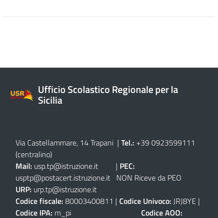
Ufficio Scolastico Regionale per la
Sicilia
Via Castellammare, 14 Trapani
|
Tel.:
+39 0923599111
(centralino)
Mail:
usp.tp@istruzione.it
|
PEC:
usptp@postacert.istruzione.it
NON Riceve da PEO
URP:
urp.tp@istruzione.it
Codice fiscale:
80003400811 |
Codice Univoco:
JRJ8YE |
Codice IPA:
m_pi
Codice AOO: