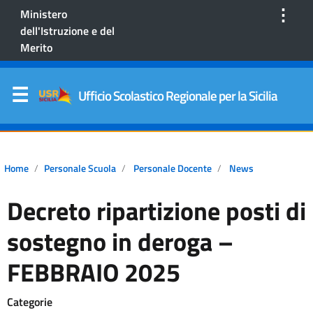
⋮
Ministero
dell'Istruzione e del
Merito
Ufficio Scolastico Regionale per la Sicilia
Home
Personale Scuola
Personale Docente
News
Decreto ripartizione posti di
sostegno in deroga –
FEBBRAIO 2025
Categorie