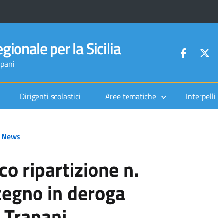
gionale per la Sicilia
apani
Dirigenti scolastici
Aree tematiche
Interpelli
News
o ripartizione n.
tegno in deroga
 Trapani