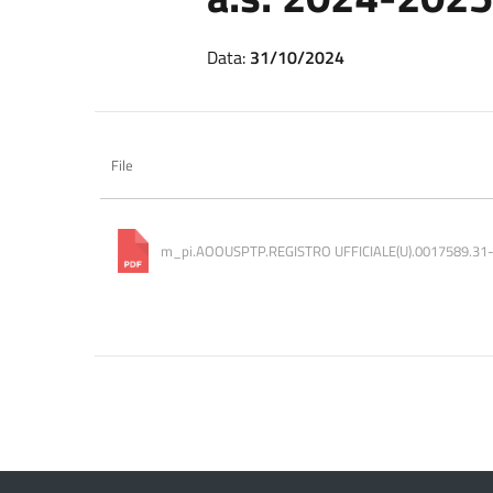
Data:
31/10/2024
File
m_pi.AOOUSPTP.REGISTRO UFFICIALE(U).0017589.31