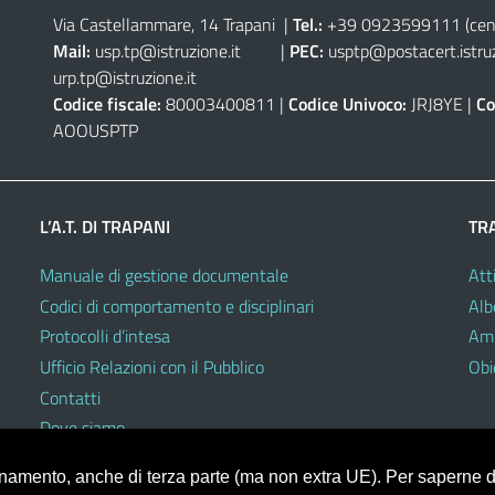
Via Castellammare, 14 Trapani
|
Tel.:
+39 0923599111
(cen
Mail:
usp.tp@istruzione.it
|
PEC:
usptp@postacert.istruz
urp.tp@istruzione.it
Codice fiscale:
80003400811 |
Codice Univoco:
JRJ8YE |
Co
AOOUSPTP
L’A.T. DI TRAPANI
TR
Manuale di gestione documentale
Atti
Codici di comportamento e disciplinari
Alb
Protocolli d’intesa
Amm
Ufficio Relazioni con il Pubblico
Obie
Contatti
Dove siamo
ionamento, anche di terza parte (ma non extra UE). Per saperne di