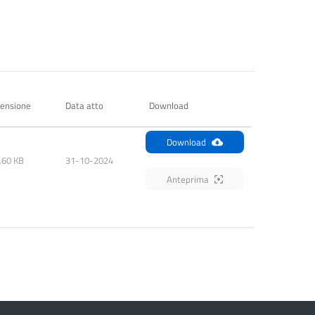
ensione
Data atto
Download
Download
.60 KB
31-10-2024
Anteprima