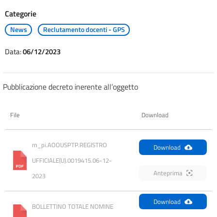
Categorie
News
Reclutamento docenti - GPS
Data:
06/12/2023
Pubblicazione decreto inerente all’oggetto
File
Download
m_pi.AOOUSPTP.REGISTRO 
Download
UFFICIALE(U).0019415.06-12-
Anteprima
2023
Download
BOLLETTINO TOTALE NOMINE 