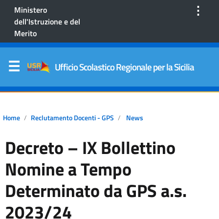
⋮
Ministero
dell'Istruzione e del
Merito
Ufficio Scolastico Regionale per la Sicilia
Home
Reclutamento Docenti - GPS
News
Decreto – IX Bollettino
Nomine a Tempo
Determinato da GPS a.s.
2023/24