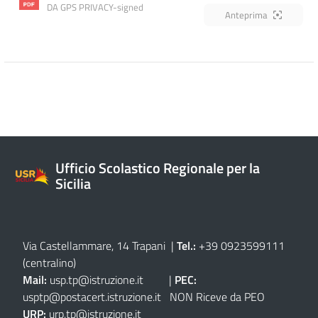
DA GPS PRIVACY-signed
Anteprima
Ufficio Scolastico Regionale per la
Sicilia
Via Castellammare, 14 Trapani
|
Tel.:
+39 0923599111
(centralino)
Mail:
usp.tp@istruzione.it
|
PEC:
usptp@postacert.istruzione.it
NON Riceve da PEO
URP:
urp.tp@istruzione.it