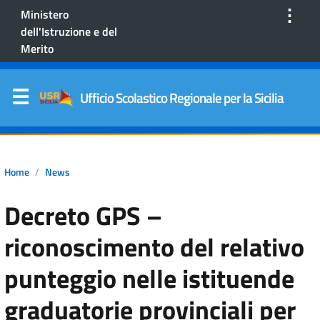
⋮
Ministero
dell'Istruzione e del
Merito
Ufficio Scolastico Regionale per la Sicilia
Home
News
Decreto GPS –
riconoscimento del relativo
punteggio nelle istituende
graduatorie provinciali per