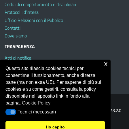
Codici di comportamento e disciplinari
Protocolli d’intesa
Ufficio Relazioni con il Pubblico
Contatti
Dove siamo
TRASPARENZA
Atti di notifica
x
Albo on line
Questo sito rilascia cookies tecnici per
Amministrazione Trasparente
consentirne il funzionamento, anche di terza
Obiettivi di Accessibilità
parte (ma non extra UE). Per saperne di più sui
cookies e su come gestirli, consulta la policy
disponibile nell'apposito link in fondo alla
pagina.
Cookie Policy
Portale realizzato con la piattaforma
Argo Web 4.0
Template Italia configurato sul tema accessibile
EduTheme
V.3.2.0
Tecnici (necessari)
Tecnici (necessari)
(Mizar)
Ho capito