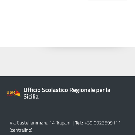
Ufficio Scolastico Regionale per la
Sicilia
Via Castellammare, 14 Trapani
|
Tel.:
+39 0923599111
(centralino)