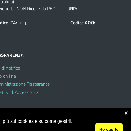
tralino)
ione.it
NON Riceve da PEO
URP:
dice IPA:
m_pi
Codice AOO:
ASPARENZA
 di notifica
o on line
inistrazione Trasparente
ttivi di Accessibilità
x
 più sui cookies e su come gestirli,
Ho capito