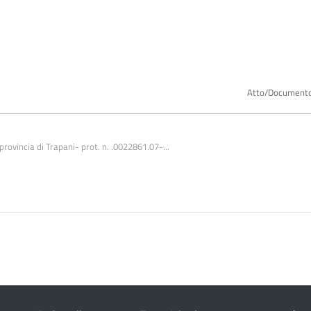
Atto/Document
 provincia di Trapani- prot. n. .0022861.07-...