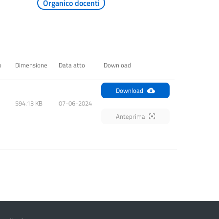
Organico docenti
o
Dimensione
Data atto
Download
Download
594.13 KB
07-06-2024
Anteprima