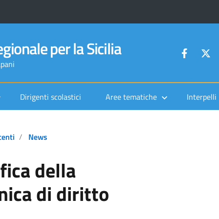
gionale per la Sicilia
apani
Dirigenti scolastici
Aree tematiche
Interpelli
centi
News
fica della
ica di diritto