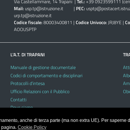
Via Castellammare, 14 Trapani
|
Tel.:
+39 0923599111
(cen
Mail:
usp.tp@istruzione.it
|
PEC:
usptp@postacert.istruz
urp.tp@istruzione.it
Codice fiscale:
80003400811 |
Codice Univoco:
JRJ8YE |
Co
AOOUSPTP
L’A.T. DI TRAPANI
TR
Manuale di gestione documentale
Atti
Codici di comportamento e disciplinari
Alb
Protocolli d’intesa
Amm
Ufficio Relazioni con il Pubblico
Obie
Contatti
Dove siamo
ionamento, anche di terza parte (ma non extra UE). Per saperne di
a pagina.
Cookie Policy