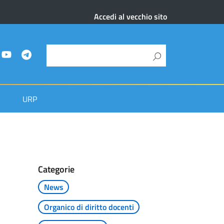
Accedi al vecchio sito
URP
Categorie
News
Organico di diritto docenti