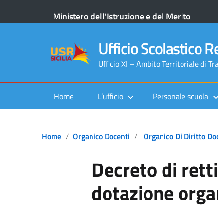
Ministero dell'Istruzione e del Merito
Ufficio Scolastico Re
Ufficio XI – Ambito Territoriale di Tr
Home
L’ufficio
Personale scuola
Home
Organico Docenti
Organico Di Diritto Do
Decreto di retti
dotazione organ