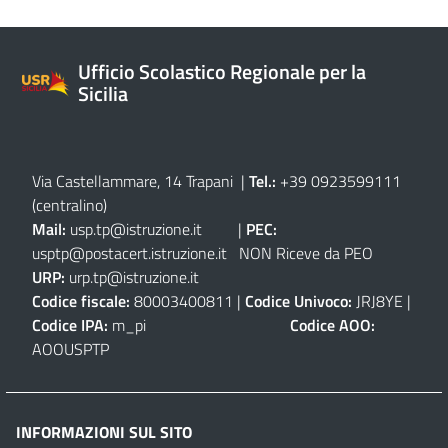
Ufficio Scolastico Regionale per la
Sicilia
Via Castellammare, 14 Trapani
|
Tel.:
+39 0923599111
(centralino)
Mail:
usp.tp@istruzione.it
|
PEC:
usptp@postacert.istruzione.it
NON Riceve da PEO
URP:
urp.tp@istruzione.it
Codice fiscale:
80003400811 |
Codice Univoco:
JRJ8YE |
Codice IPA:
m_pi
Codice AOO:
AOOUSPTP
INFORMAZIONI SUL SITO