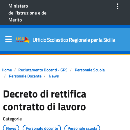
⋮
Ministero
dell'Istruzione e del
Merito
Ufficio Scolastico Regionale per la Sicilia
Home
Reclutamento Docenti - GPS
Personale Scuola
Personale Docente
News
Decreto di rettifica
contratto di lavoro
Categorie
News
Personale docente
Personale scuola