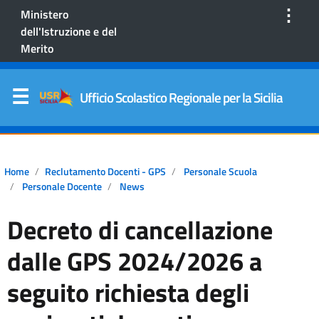
⋮
Ministero
dell'Istruzione e del
Merito
Ufficio Scolastico Regionale per la Sicilia
Home
Reclutamento Docenti - GPS
Personale Scuola
Personale Docente
News
Decreto di cancellazione
dalle GPS 2024/2026 a
seguito richiesta degli