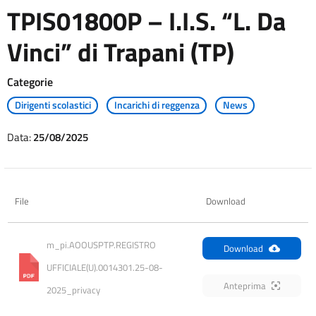
TPIS01800P – I.I.S. “L. Da
Vinci” di Trapani (TP)
Categorie
Dirigenti scolastici
Incarichi di reggenza
News
Data:
25/08/2025
File
Download
m_pi.AOOUSPTP.REGISTRO 
Download
UFFICIALE(U).0014301.25-08-
Anteprima
2025_privacy