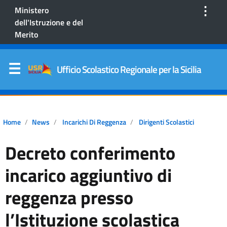
⋮
Ministero
dell'Istruzione e del
Merito
Ufficio Scolastico Regionale per la Sicilia
Home
News
Incarichi Di Reggenza
Dirigenti Scolastici
Decreto conferimento
incarico aggiuntivo di
reggenza presso
l’Istituzione scolastica