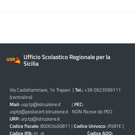
Ufficio Scolastico Regionale per la
Sicilia
Via Castellammare, 14 Trapani
|
Tel.:
+39 0923599111
(centralino)
Mail:
usp.tp@istruzione.it
|
PEC:
usptp@postacert.istruzione.it
NON Riceve da PEO
URP:
urp.tp@istruzione.it
Codice fiscale:
80003400811 |
Codice Univoco:
JRJ8YE |
Codice IPA:
m_pi
Codice AOO: