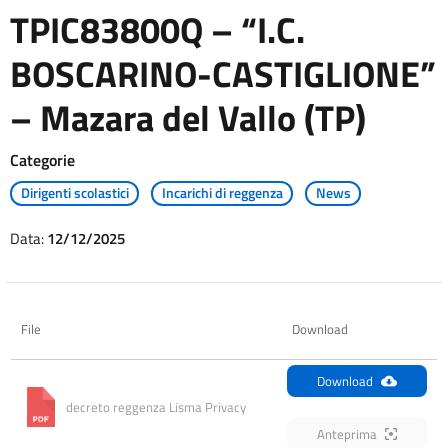
TPIC83800Q – “I.C.
BOSCARINO-CASTIGLIONE”
– Mazara del Vallo (TP)
Categorie
Dirigenti scolastici
Incarichi di reggenza
News
Data:
12/12/2025
File
Download
Download
decreto reggenza Lisma Privacy
Anteprima