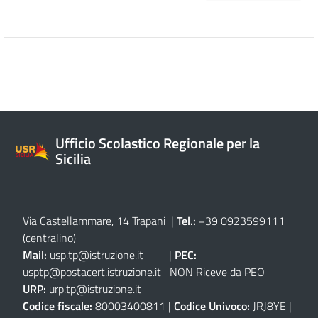
Ufficio Scolastico Regionale per la
Sicilia
Via Castellammare, 14 Trapani
|
Tel.:
+39 0923599111
(centralino)
Mail:
usp.tp@istruzione.it
|
PEC:
usptp@postacert.istruzione.it
NON Riceve da PEO
URP:
urp.tp@istruzione.it
Codice fiscale:
80003400811 |
Codice Univoco:
JRJ8YE |