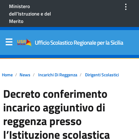
⋮
Ministero
dell'Istruzione e del
Merito
Ufficio Scolastico Regionale per la Sicilia
Home
News
Incarichi Di Reggenza
Dirigenti Scolastici
Decreto conferimento
incarico aggiuntivo di
reggenza presso
l’Istituzione scolastica