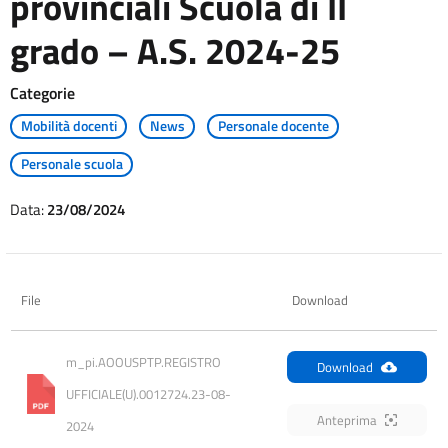
provinciali Scuola di II
grado – A.S. 2024-25
Categorie
Mobilità docenti
News
Personale docente
Personale scuola
Data:
23/08/2024
File
Download
m_pi.AOOUSPTP.REGISTRO 
Download
UFFICIALE(U).0012724.23-08-
Anteprima
2024