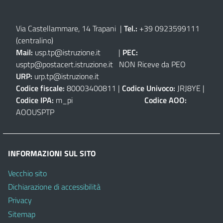
Via Castellammare, 14 Trapani
|
Tel.:
+39 0923599111
(centralino)
Mail:
usp.tp@istruzione.it
|
PEC:
usptp@postacert.istruzione.it
NON Riceve da PEO
URP:
urp.tp@istruzione.it
Codice fiscale:
80003400811 |
Codice Univoco:
JRJ8YE |
Codice IPA:
m_pi
Codice AOO:
AOOUSPTP
INFORMAZIONI SUL SITO
Vecchio sito
Dichiarazione di accessibilità
Privacy
Sitemap