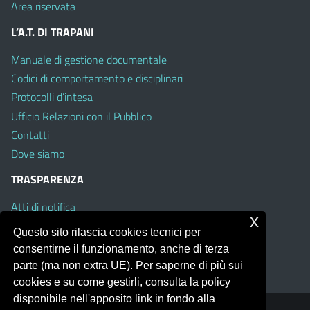
Area riservata
L’A.T. DI TRAPANI
Manuale di gestione documentale
Codici di comportamento e disciplinari
Protocolli d’intesa
Ufficio Relazioni con il Pubblico
Contatti
Dove siamo
TRASPARENZA
Atti di notifica
x
Albo on line
Questo sito rilascia cookies tecnici per
Amministrazione Trasparente
consentirne il funzionamento, anche di terza
Obiettivi di Accessibilità
parte (ma non extra UE). Per saperne di più sui
cookies e su come gestirli, consulta la policy
disponibile nell'apposito link in fondo alla