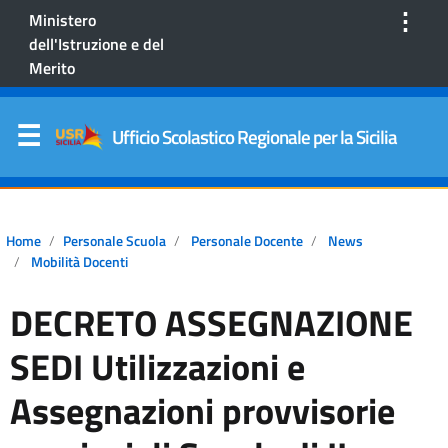
⋮
Ministero
dell'Istruzione e del
Merito
Ufficio Scolastico Regionale per la Sicilia
Home
Personale Scuola
Personale Docente
News
Mobilità Docenti
DECRETO ASSEGNAZIONE
SEDI Utilizzazioni e
Assegnazioni provvisorie