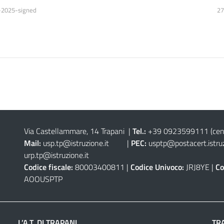
24-2025-signed
27
Via Castellammare, 14 Trapani
|
Tel.:
+39 0923599111
(cen
Mail:
usp.tp@istruzione.it
|
PEC:
usptp@postacert.istruz
urp.tp@istruzione.it
Codice fiscale:
80003400811 |
Codice Univoco:
JRJ8YE |
Co
AOOUSPTP
L’A.T. DI TRAPANI
TR