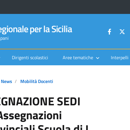
gionale per la Sicilia
apani
Dirigenti scolastici
Aree tematiche
Interpelli
News
Mobilità Docenti
GNAZIONE SEDI
 Assegnazioni
inciali Scuola di I