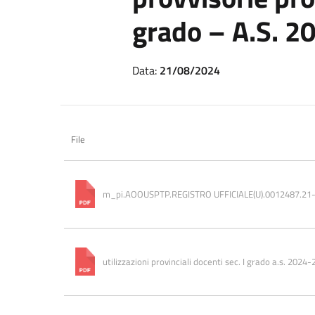
grado – A.S. 2
Data:
21/08/2024
File
m_pi.AOOUSPTP.REGISTRO UFFICIALE(U).0012487.21
utilizzazioni provinciali docenti sec. I grado a.s. 202