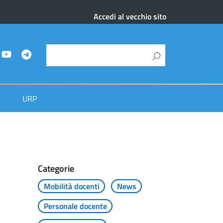
Accedi al vecchio sito
URP
Categorie
Mobilità docenti
News
Personale docente