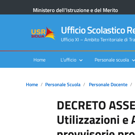
Ministero dell'Istruzione e del Merito
Ufficio Scolastico Re
Ufficio XI – Ambito Territoriale di Tr
Home
L’ufficio
Personale scuola
Home
Personale Scuola
Personale Docente
DECRETO ASSE
Utilizzazioni e
provvisorie prov