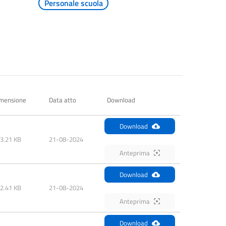
Personale scuola
mensione
Data atto
Download
Download
3.21 KB
21-08-2024
Anteprima
Download
2.41 KB
21-08-2024
Anteprima
Download