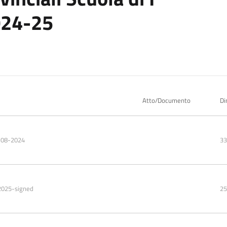
024-25
Atto/Documento
Di
-08-2024
33
4-2025-signed
25