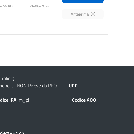
4.59 KB
21-08-2024
Anteprima
tralino)
ione.it
NON Riceve da PEO
URP:
dice IPA:
m_pi
Codice AOO:
ASPARENZA