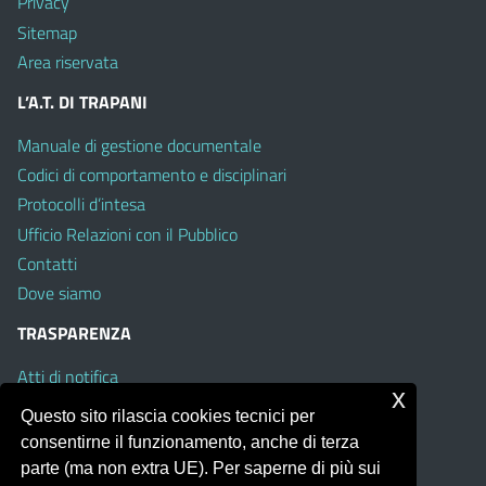
Privacy
Sitemap
Area riservata
L’A.T. DI TRAPANI
Manuale di gestione documentale
Codici di comportamento e disciplinari
Protocolli d’intesa
Ufficio Relazioni con il Pubblico
Contatti
Dove siamo
TRASPARENZA
Atti di notifica
x
Albo on line
Questo sito rilascia cookies tecnici per
Amministrazione Trasparente
consentirne il funzionamento, anche di terza
Obiettivi di Accessibilità
parte (ma non extra UE). Per saperne di più sui