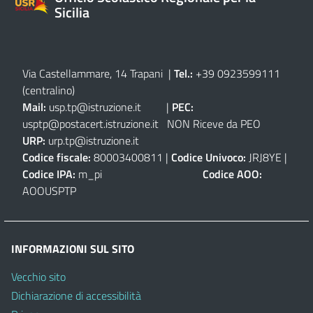
Sicilia
Via Castellammare, 14 Trapani
|
Tel.:
+39 0923599111
(centralino)
Mail:
usp.tp@istruzione.it
|
PEC:
usptp@postacert.istruzione.it
NON Riceve da PEO
URP:
urp.tp@istruzione.it
Codice fiscale:
80003400811 |
Codice Univoco:
JRJ8YE |
Codice IPA:
m_pi
Codice AOO:
AOOUSPTP
INFORMAZIONI SUL SITO
Vecchio sito
Dichiarazione di accessibilità