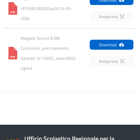
UFFICIALE(E).0014420.16-03-
Anteprima
2026
Allegato Tecnico B DM 
Download
Curriculum_post commenti 
Garante 14112025_clean (002)-
Anteprima
signed
Ufficio Scolastico Regionale per la