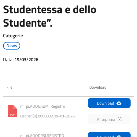
Studentessa e dello
Studente”.
Categorie
News
Data:
19/03/2026
File
Download
Download
m_pi.AOOGABMI.Registro 
Decreti(R).0000002.09-01-2026
Anteprima
m_pi.AOODRSI.REGISTRO 
Download