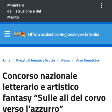
⋮
Ministero
dell'Istruzione e del
Merito
Ufficio Scolastico Regionale per la Sicilia
Home
Progetti E Iniziative Scuole
News
Aree Tematiche
Concorso nazionale
letterario e artistico
fantasy “Sulle ali del corvo
verso l’azzurro”