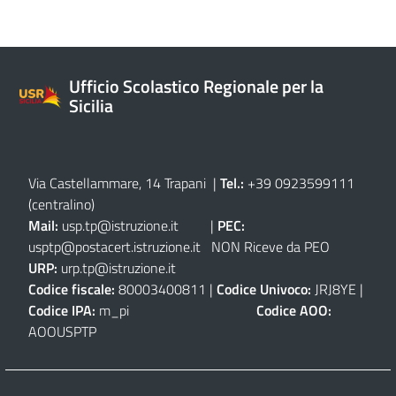
Ufficio Scolastico Regionale per la
Sicilia
Via Castellammare, 14 Trapani
|
Tel.:
+39 0923599111
(centralino)
Mail:
usp.tp@istruzione.it
|
PEC:
usptp@postacert.istruzione.it
NON Riceve da PEO
URP:
urp.tp@istruzione.it
Codice fiscale:
80003400811 |
Codice Univoco:
JRJ8YE |
Codice IPA:
m_pi
Codice AOO:
AOOUSPTP