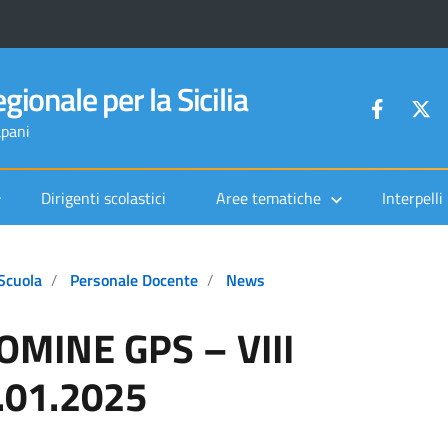
gionale per la Sicilia
apani
Dirigenti scolastici
Aree tematiche
Interpelli
Scuola
Personale Docente
News
MINE GPS – VIII
.01.2025