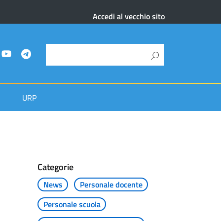
Accedi al vecchio sito
URP
Categorie
News
Personale docente
Personale scuola