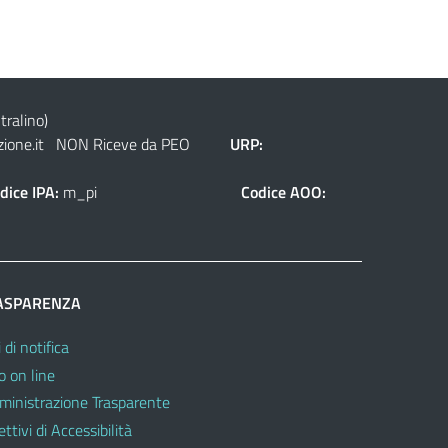
tralino)
ione.it
NON Riceve da PEO
URP:
dice IPA:
m_pi
Codice AOO:
ASPARENZA
 di notifica
o on line
inistrazione Trasparente
ttivi di Accessibilità