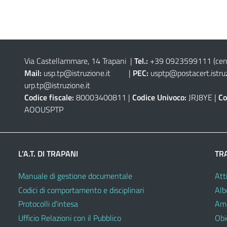
Via Castellammare, 14 Trapani
|
Tel.:
+39 0923599111
(cen
Mail:
usp.tp@istruzione.it
|
PEC:
usptp@postacert.istruz
urp.tp@istruzione.it
Codice fiscale:
80003400811 |
Codice Univoco:
JRJ8YE |
Co
AOOUSPTP
L’A.T. DI TRAPANI
TR
Manuale di gestione documentale
Atti
Codici di comportamento e disciplinari
Alb
Protocolli d’intesa
Amm
Ufficio Relazioni con il Pubblico
Obie