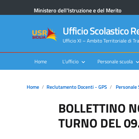
Ministero dell'Istruzione e del Merito
Ufficio Scolastico Re
Ufficio XI – Ambito Territoriale di Tr
Home
L’ufficio
Personale scuola
Home
Reclutamento Docenti - GPS
Personale 
BOLLETTINO NO
TURNO DEL 09